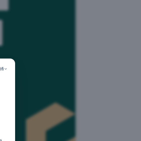
fi
Evästeitä koskeva ilmoitus
Välttämätön
Välttämättömät evästeet edistävät sivuston käytettävyyttä mahdollista
Luokittelemattomat
perustoiminnot, kuten sivustolla liikkumisen ja suojattujen alueiden käyt
Verkkosivusto ei voi toimia oikein ilman näitä evästeitä.
Luokittelemattomat evästeet.
Analytiikka
a
pll_language