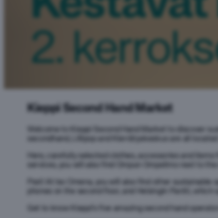
Kieppi Second Hand Market
Welcome to Kieppi Second Hand Market to discover sustai
secondhand, Lillipop and Kierrätyskeskus are all located
Here, carefully selected clothes, accessories and items 
services, you will also find Ompun Ompelimo next to the
Psst! At Iso Omena, you will also find other sustainable 
phones on the second floor, and Helsingin Pantti, which 
Get to know Kieppi’s five amazing second hand operato