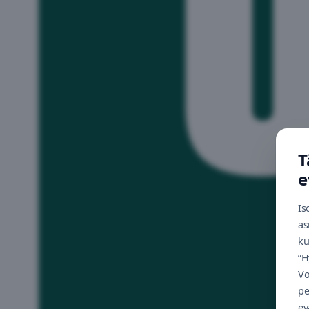
T
e
Is
as
ku
”H
Vo
pe
ev