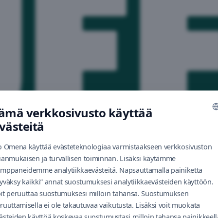
ämä verkkosivusto käyttää
västeitä
o Omena käyttää evästeteknologiaa varmistaakseen verkkosivuston
ianmukaisen ja turvallisen toiminnan. Lisäksi käytämme
mppaneidemme analytiikkaevästeitä. Napsauttamalla painiketta
yväksy kaikki” annat suostumuksesi analytiikkaevästeiden käyttöön.
it peruuttaa suostumuksesi milloin tahansa. Suostumuksen
ruuttamisella ei ole takautuvaa vaikutusta. Lisäksi voit muokata
ästeiden käyttöä koskevaa suostumustasi milloin tahansa painikkeell