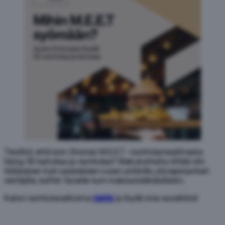
Tiesitkö, että Ison Omenan M.E.E.T -ravintolamaailmasta
löytyy 50 kahvilaa ja ravintolaa? Makukohteita riittää niin
italialaisen kuin aasialaisen ruoan ystäville, pizzaperjantain
viettäjille, buffet-faneille kuin makeannälkäisillekin.
Katso ravintolavalikoima
täältä
ja löydä oma suosikkisi!