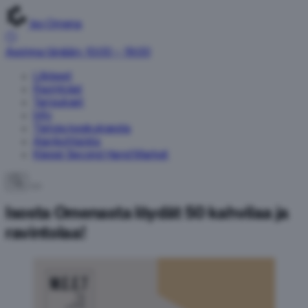
Iso Omena
Avoinna tänään: 10:00 – 19:00
Liikkeet
Ravintolat
Tarjoukset
Info
Tietoja keskuksesta
Ajankohtaista
Kieppi Second Hand Market
Isosta Omenasta löydät 50 kahvilaa ja
ravintolaa!