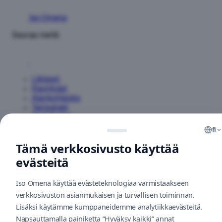
Iso Omena
Seuraa meitä
Liikkeet
Ravintolat
Ajankohtaista
Tarjoukset
Aukioloajat
Yhteystiedot
fi
Tämä verkkosivusto käyttää
Tietoja keskuksesta
Info
evästeitä
Kuinka saapua
Pysäköinti
Iso Omena käyttää evästeteknologiaa varmistaakseen
Vastuullisuus
V
Kierrätys
verkkosivuston asianmukaisen ja turvallisen toiminnan.
Uutiskirje
Lisäksi käytämme kumppaneidemme analytiikkaevästeitä.
Palaute
Napsauttamalla painiketta ”Hyväksy kaikki” annat
Evästekäytäntö
L