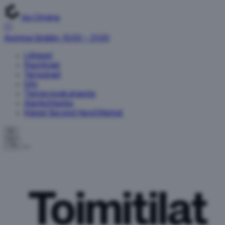
Iso Omena
Avoinna tänään: 10:00 – 21:00
Liikkeet
Ravintolat
Tarjoukset
Info
Tietoja keskuksesta
Ajankohtaista
Kieppi Second Hand Market
FI
Toimitilat