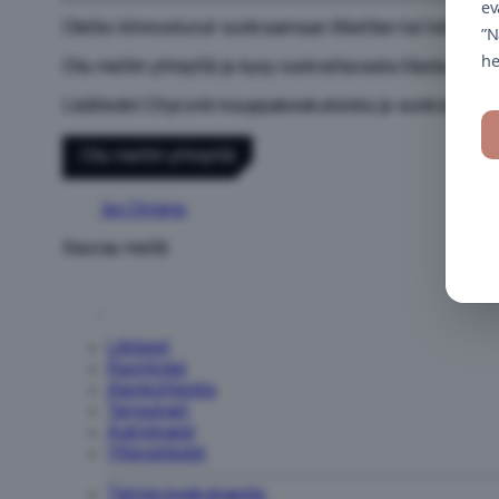
ev
Oletko kiinnostunut vuokraamaan liiketilan tai toimi
”N
he
Ota meihin yhteyttä ja kysy vuokrattavasta tilasta.
Lisätiedot Cityconin kauppakeskuksista ja vuokrauksen 
Ota meihin yhteyttä
Iso Omena
Seuraa meitä
Liikkeet
Ravintolat
Ajankohtaista
Tarjoukset
Aukioloajat
Yhteystiedot
Tietoja keskuksesta