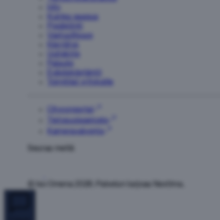
Info
Kuinka saapua
Pysäköinti
Vastuullisuus
Kierrätys
Uutiskirje
Palaute
Evästekäytäntö
Toimitilat yrityksille
Cityconportal
Tietosuojaseloste
Kameravalvonta
Seuraa meitä
© Iso Omena 2026. Palvelun tarjoaa Nextima.
Palaute