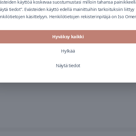
ästeiden käyttöä koskevaa suostumustasi milloin tahansa painikkeell
ston kauppakeskuksestamme?
äytä tiedot”. Evästeiden käyttö edellä mainittuihin tarkoituksiin liittyy
nkilötietojen käsittelyyn. Henkilötietojen rekisterinpitäjä on Iso Ome
yhteystiedot löydätte Cityconin
nettisivuilta
.
Hyväksy kaikki
Hylkää
Näytä tiedot