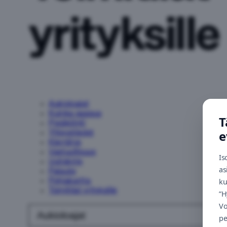
yrityksille
Aukioloajat
Kuinka saapua
T
Pysäköinti
e
Yhteystiedot
Kierrätys
Vastuullisuus
Is
Uutiskirje
as
Palaute
ku
Pohjakartta
Toimitilat yrityksille
”H
Vo
Aukioloajat
pe