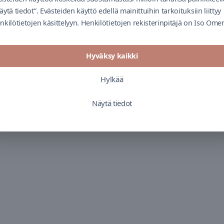
äytä tiedot”. Evästeiden käyttö edellä mainittuihin tarkoituksiin liittyy
nkilötietojen käsittelyyn. Henkilötietojen rekisterinpitäjä on Iso Ome
Hyväksy kaikki
Hylkää
Näytä tiedot