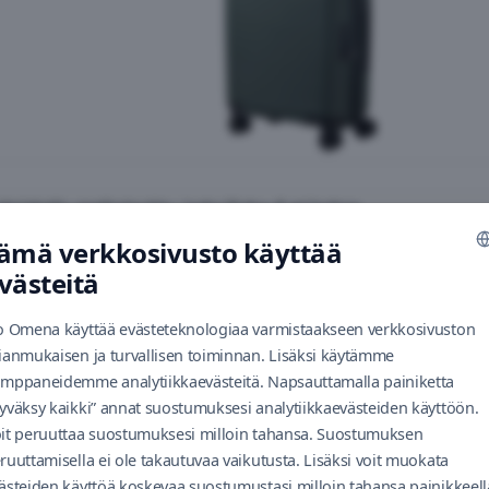
almistettu matkalaukku, josta löytyy 4 eri kokoa.
ämä verkkosivusto käyttää
västeitä
o Omena käyttää evästeteknologiaa varmistaakseen verkkosivuston
ianmukaisen ja turvallisen toiminnan. Lisäksi käytämme
mppaneidemme analytiikkaevästeitä. Napsauttamalla painiketta
yväksy kaikki” annat suostumuksesi analytiikkaevästeiden käyttöön.
it peruuttaa suostumuksesi milloin tahansa. Suostumuksen
ruuttamisella ei ole takautuvaa vaikutusta. Lisäksi voit muokata
ästeiden käyttöä koskevaa suostumustasi milloin tahansa painikkeell