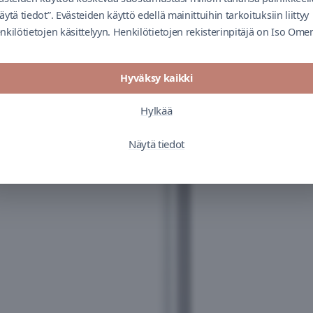
äytä tiedot”. Evästeiden käyttö edellä mainittuihin tarkoituksiin liittyy
nkilötietojen käsittelyyn. Henkilötietojen rekisterinpitäjä on Iso Ome
Hyväksy kaikki
Hylkää
Näytä tiedot