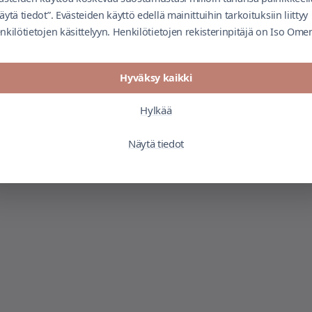
äytä tiedot”. Evästeiden käyttö edellä mainittuihin tarkoituksiin liittyy
nkilötietojen käsittelyyn. Henkilötietojen rekisterinpitäjä on Iso Ome
Hyväksy kaikki
Hylkää
Näytä tiedot