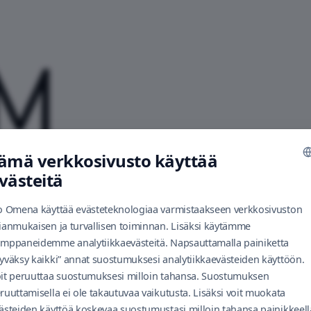
ämä verkkosivusto käyttää
västeitä
o Omena käyttää evästeteknologiaa varmistaakseen verkkosivuston
ianmukaisen ja turvallisen toiminnan. Lisäksi käytämme
mppaneidemme analytiikkaevästeitä. Napsauttamalla painiketta
yväksy kaikki” annat suostumuksesi analytiikkaevästeiden käyttöön.
it peruuttaa suostumuksesi milloin tahansa. Suostumuksen
ruuttamisella ei ole takautuvaa vaikutusta. Lisäksi voit muokata
ästeiden käyttöä koskevaa suostumustasi milloin tahansa painikkeell