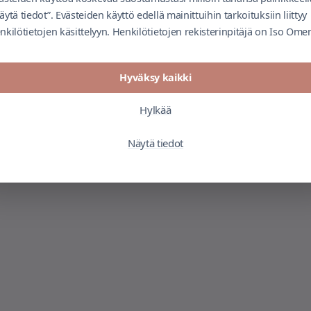
äytä tiedot”. Evästeiden käyttö edellä mainittuihin tarkoituksiin liittyy
nkilötietojen käsittelyyn. Henkilötietojen rekisterinpitäjä on Iso Ome
Hyväksy kaikki
Hylkää
Näytä tiedot