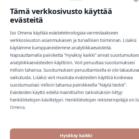
Feedback
Blue
Tämä verkkosivusto käyttää
Lagoon
evästeitä
Beauty
Floor
1
Iso Omena käyttää evästeteknologiaa varmistaakseen
verkkosivuston asianmukaisen ja turvallisen toiminnan. Lisäksi
Boffice
käytämme kumppaneidemme analytiikkaevästeitä.
—
Napsauttamalla painiketta ”Hyväksy kaikki” annat suostumukses
Boneless
analytiikkaevästeiden käyttöön. Voit peruuttaa suostumuksesi
-
milloin tahansa. Suostumuksen peruuttamisella ei ole takautuv
Fried
vaikutusta. Lisäksi voit muokata evästeiden käyttöä koskevaa
Chicken
and
suostumustasi milloin tahansa painikkeella ”Näytä tiedot”.
smash
Evästeiden käyttö edellä mainittuihin tarkoituksiin liittyy
burgers
henkilötietojen käsittelyyn. Henkilötietojen rekisterinpitäjä on I
—
Omena.
Burger
King
Ground
Floor
Hyväksy kaikki