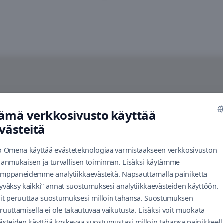
ämä verkkosivusto käyttää
västeitä
o Omena käyttää evästeteknologiaa varmistaakseen verkkosivuston
ianmukaisen ja turvallisen toiminnan. Lisäksi käytämme
mppaneidemme analytiikkaevästeitä. Napsauttamalla painiketta
yväksy kaikki” annat suostumuksesi analytiikkaevästeiden käyttöön.
it peruuttaa suostumuksesi milloin tahansa. Suostumuksen
ruuttamisella ei ole takautuvaa vaikutusta. Lisäksi voit muokata
ästeiden käyttöä koskevaa suostumustasi milloin tahansa painikkeell