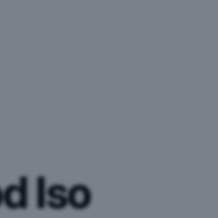
d Iso