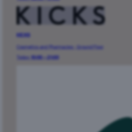
KICKS
Cosmetics and Pharmacies
·
Ground Floor
Today:
10:00 – 21:00