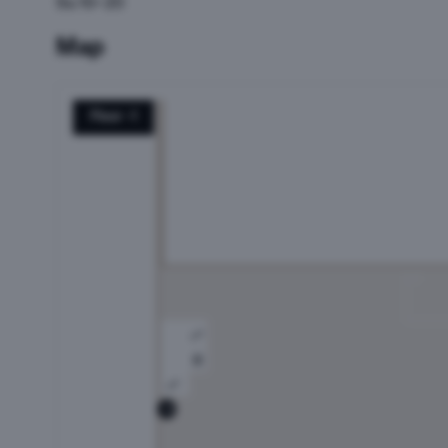
Su 10–20
Map
Floor -1