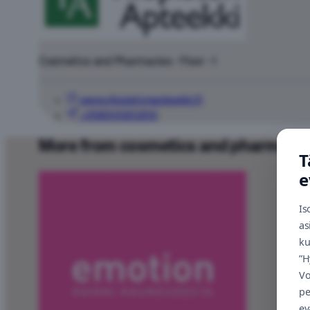
Cosmetics and Pharmacies · Floor -1
www.yliopistonapteekki.fi
+35830020200
More from cosmetics and pharmaci
T
e
Is
as
ku
”H
Vo
pe
ev