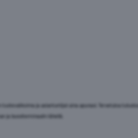
n tuotevalikoima ja asiantuntijat aina apunasi. Tervetuloa tutus
n ja bussiterminaalin lähellä.