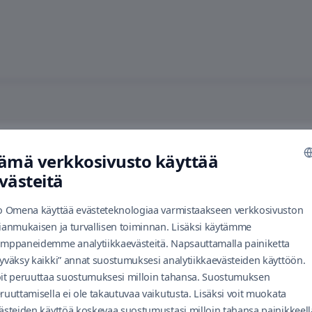
es
ämä verkkosivusto käyttää
västeitä
o Omena käyttää evästeteknologiaa varmistaakseen verkkosivuston
ianmukaisen ja turvallisen toiminnan. Lisäksi käytämme
mppaneidemme analytiikkaevästeitä. Napsauttamalla painiketta
yväksy kaikki” annat suostumuksesi analytiikkaevästeiden käyttöön.
it peruuttaa suostumuksesi milloin tahansa. Suostumuksen
ruuttamisella ei ole takautuvaa vaikutusta. Lisäksi voit muokata
ästeiden käyttöä koskevaa suostumustasi milloin tahansa painikkeell