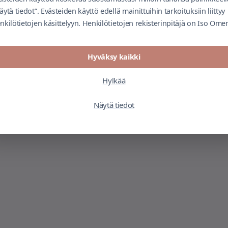
äytä tiedot”. Evästeiden käyttö edellä mainittuihin tarkoituksiin liittyy
nkilötietojen käsittelyyn. Henkilötietojen rekisterinpitäjä on Iso Ome
Hyväksy kaikki
Hylkää
Näytä tiedot