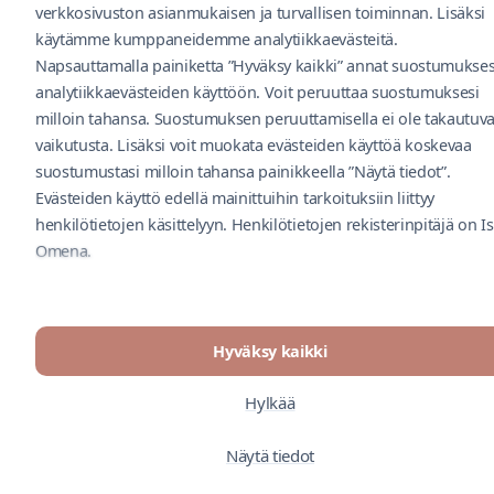
verkkosivuston asianmukaisen ja turvallisen toiminnan. Lisäksi
Boffice
käytämme kumppaneidemme analytiikkaevästeitä.
—
Napsauttamalla painiketta ”Hyväksy kaikki” annat suostumukses
analytiikkaevästeiden käyttöön. Voit peruuttaa suostumuksesi
Boneless
milloin tahansa. Suostumuksen peruuttamisella ei ole takautuv
-
Fried
vaikutusta. Lisäksi voit muokata evästeiden käyttöä koskevaa
Chicken
suostumustasi milloin tahansa painikkeella ”Näytä tiedot”.
and
smash
Evästeiden käyttö edellä mainittuihin tarkoituksiin liittyy
burgers
henkilötietojen käsittelyyn. Henkilötietojen rekisterinpitäjä on I
—
Omena.
Burger
King
Ground
Floor
Hyväksy kaikki
Caffi
Hylkää
Ground
Floor
Näytä tiedot
Candytown
Ground