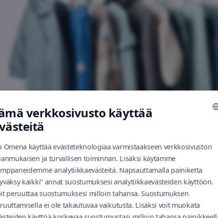
ämä verkkosivusto käyttää
västeitä
o Omena käyttää evästeteknologiaa varmistaakseen verkkosivuston
ianmukaisen ja turvallisen toiminnan. Lisäksi käytämme
mppaneidemme analytiikkaevästeitä. Napsauttamalla painiketta
yväksy kaikki” annat suostumuksesi analytiikkaevästeiden käyttöön.
it peruuttaa suostumuksesi milloin tahansa. Suostumuksen
ruuttamisella ei ole takautuvaa vaikutusta. Lisäksi voit muokata
ästeiden käyttöä koskevaa suostumustasi milloin tahansa painikkeell