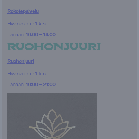
Rokotepalvelu
Hyvinvointi
·
1. krs
Tänään:
10:00 – 18:00
Ruohonjuuri
Hyvinvointi
·
1. krs
Tänään:
10:00 – 21:00