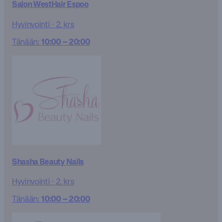
Salon WestHair Espoo
Hyvinvointi
·
2. krs
Tänään:
10:00 – 20:00
Shasha Beauty Nails
Hyvinvointi
·
2. krs
Tänään:
10:00 – 20:00