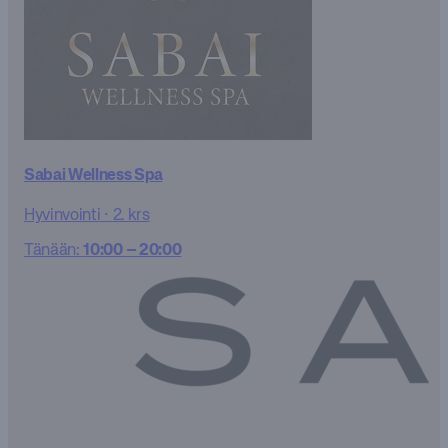
Sabai Wellness Spa
Hyvinvointi
·
2. krs
Tänään:
10:00 – 20:00