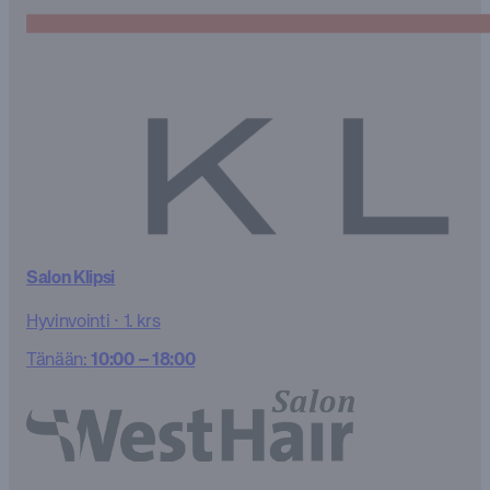
Salon Klipsi
Hyvinvointi
·
1. krs
Tänään:
10:00 – 18:00