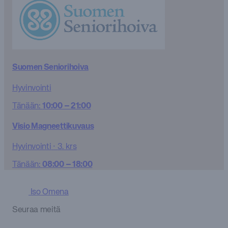
Suomen Seniorihoiva
Hyvinvointi
Tänään:
10:00 – 21:00
Visio Magneettikuvaus
Hyvinvointi
·
3. krs
Tänään:
08:00 – 18:00
Takaisin
Iso Omena
Hae...
Seuraa meitä
P1-krs
0. krs
1. krs
2. krs
3. krs
Aangan
TÄNÄÄN