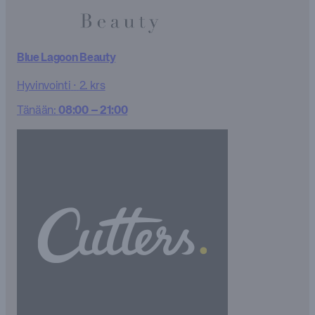
Blue Lagoon Beauty
Hyvinvointi
·
2. krs
Tänään:
08:00 – 21:00