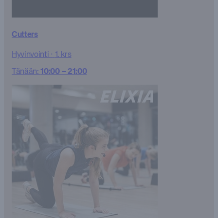
Cutters
Hyvinvointi
·
1. krs
Tänään:
10:00 – 21:00