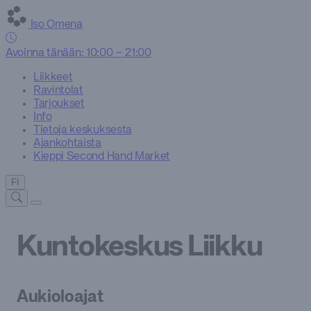
Iso Omena
Avoinna tänään: 10:00 – 21:00
Liikkeet
Ravintolat
Tarjoukset
Info
Tietoja keskuksesta
Ajankohtaista
Kieppi Second Hand Market
FI
Kuntokeskus Liikku
Aukioloajat