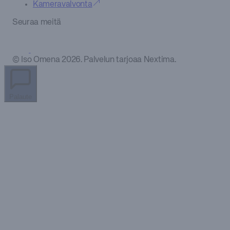
Kameravalvonta
—
Seuraa meitä
Bik
Bok
1.
krs
© Iso Omena 2026. Palvelun tarjoaa Nextima.
Blue
Lagoon
Beauty
Palaute
2.
krs
Boffice
—
Boneless
—
Burger
King
1.
krs