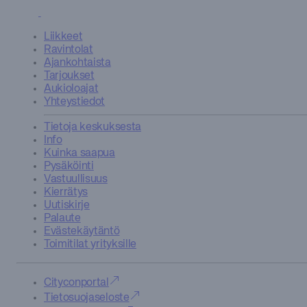
1.
krs
Liikkeet
Näytä
Alko
kauppa
Ravintolat
0.
Ajankohtaista
krs
Tarjoukset
Aukioloajat
Arnolds
Yhteystiedot
1.
krs
Tietoja keskuksesta
Info
Asianajotoimisto
Kuinka saapua
MK-
Pysäköinti
Law
Vastuullisuus
—
Kierrätys
Uutiskirje
Bangkok9
Palaute
Iso
Evästekäytäntö
Omena
Toimitilat yrityksille
1.
krs
Cityconportal
Bär
Tietosuojaseloste
Bar