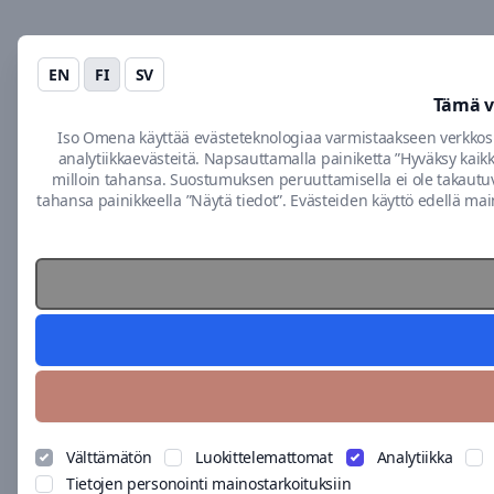
krs
Coffee
House
EN
FI
SV
1.
Tämä v
krs
Iso Omena käyttää evästeteknologiaa varmistaakseen verkko
Cotton
analytiikkaevästeitä. Napsauttamalla painiketta ”Hyväksy kai
Candy
milloin tahansa. Suostumuksen peruuttamisella ei ole takautuv
Hattarakone
tahansa painikkeella ”Näytä tiedot”. Evästeiden käyttö edellä mainit
—
Cubus
1.
krs
Cutters
1.
krs
Decanter
1.
Välttämätön
Luokittelemattomat
Analytiikka
krs
Tietojen personointi mainostarkoituksiin