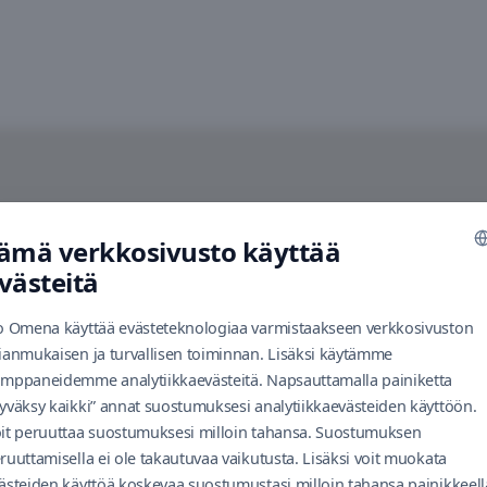
ämä verkkosivusto käyttää
västeitä
o Omena käyttää evästeteknologiaa varmistaakseen verkkosivuston
ianmukaisen ja turvallisen toiminnan. Lisäksi käytämme
mppaneidemme analytiikkaevästeitä. Napsauttamalla painiketta
yväksy kaikki” annat suostumuksesi analytiikkaevästeiden käyttöön.
it peruuttaa suostumuksesi milloin tahansa. Suostumuksen
ruuttamisella ei ole takautuvaa vaikutusta. Lisäksi voit muokata
ästeiden käyttöä koskevaa suostumustasi milloin tahansa painikkeell