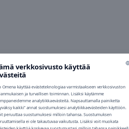
ämä verkkosivusto käyttää
västeitä
o Omena käyttää evästeteknologiaa varmistaakseen verkkosivuston
ianmukaisen ja turvallisen toiminnan. Lisäksi käytämme
mppaneidemme analytiikkaevästeitä. Napsauttamalla painiketta
yväksy kaikki” annat suostumuksesi analytiikkaevästeiden käyttöön.
it peruuttaa suostumuksesi milloin tahansa. Suostumuksen
ruuttamisella ei ole takautuvaa vaikutusta. Lisäksi voit muokata
ästeiden käyttöä koskevaa suostumustasi milloin tahansa painikkeell